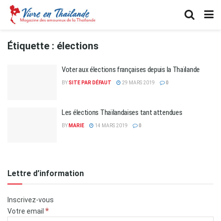
Étiquette :
élections
Voter aux élections françaises depuis la Thaïlande
BY
SITE PAR DÉFAUT
29 MARS 2019
0
Les élections Thaïlandaises tant attendues
BY
MARIE
14 MARS 2019
0
Lettre d’information
Inscrivez-vous
*
Votre email