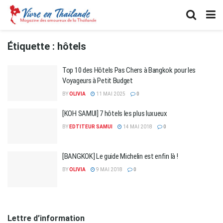
Étiquette :
hôtels
Top 10 des Hôtels Pas Chers à Bangkok pour les
Voyageurs à Petit Budget
BY
OLIVIA
11 MAI 2025
0
[KOH SAMUI] 7 hôtels les plus luxueux
BY
EDTITEUR SAMUI
14 MAI 2018
0
[BANGKOK] Le guide Michelin est enfin là !
BY
OLIVIA
9 MAI 2018
0
Lettre d’information