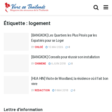
Étiquette :
logement
[BANGKOK] Les Quartiers les Plus Prisés par les
Expatriés pour se Loger
BY
CHLOÉ
15 MAI 2026
0
[BANGKOK] Conseils pour réussir son installation
BY
CHIMENE
6 JUIN 2018
0
[HUA HIN] Visite de Woodland, la résidence où il fait bon
vivre
BY
REDACTION
9 MAI 2018
0
Lettre d’information