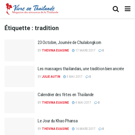
Étiquette :
tradition
23 Octobre, Journée de Chulalongkorn
BY
THEVINA EUASINE
17 MARS 2017
0
Les massages thaïlandais, une tradition bien ancrée
BY
JULIE AUTIN
5 MAI 2017
0
Calendrier des fêtes en Thaïlande
BY
THEVINA EUASINE
4 MAI 2017
0
Le Jour du Khao Phansa
BY
THEVINA EUASINE
16 MARS 2017
0