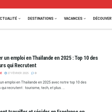
CTUALITÉ
DESTINATIONS
VACANCES
DÉCOUVER
r un emploi en Thaïlande en 2025 : Top 10 des
rs qui Recrutent
LE
27 FÉVRIER 2025
0
un emploi en Thaïlande en 2025 avec notre top 10 des
qui recrutent : tourisme, tech, et plus. ...
t travailler et résider en Freelance en