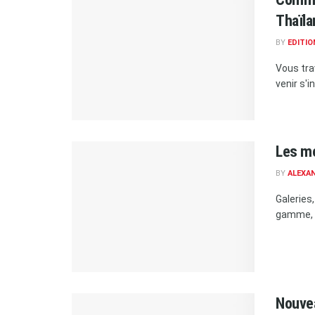
Thaïla
BY
EDITIO
Vous tra
venir s'i
Les me
BY
ALEXA
Galeries
gamme, C
Nouvea