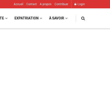
Accueil
Contact
A propos
Contribuer
Login
TE
EXPATRIATION
À SAVOIR