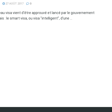
27 AOÛT 2017
0
au visa vient d'être approuvé et lancé par le gouvernement
is : le smart visa, ou visa "intelligent", d'une ...