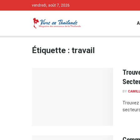
vendredi, août 7, 2026
A
Étiquette :
travail
Trouve
Secteu
BY
CAMIL
Trouvez 
secteurs 
Commen