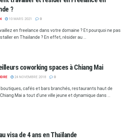
nde ?
N
10 MARS 2021
0
vaillez en freelance dans votre domaine ? Et pourquoi ne pas
nstaller en Thaïlande ? En effet, résider au ...
illeurs coworking spaces à Chiang Mai
NDRE
24 NOVEMBRE 2018
0
, boutiques, cafés et bars branchés, restaurants haut de
hiang Mai a tout d'une ville jeune et dynamique dans ...
u visa de 4 ans en Thaïlande