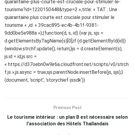
quarantaine-plus-courte-est-cruciale-pour-stimuler-le-
tourisme?id=1220150448&type=2 »,title: « TAT : Une
quarantaine plus courte est cruciale pour stimuler le
tourisme « ,id: « 39cac895-ec4b-4b1f-9381-
9dd0be5e988a »};(function(d, s, id) {var js, sjs =
d.getElementsByTagName(s)[0];if (d.getElementById(id))
{window.strchf.update(); return;}js = d.createElement(s);
js.id = id;js.src =
« https://d37oebn0w9ir6a.cloudfront.net/scripts/v0/strch
f.js »;js.async = true;sjs.parentNode.insertBefore(js, sjs);}
(document, ‘script’, ‘storychief-jssdk’))
Previous Post
Le tourisme intérieur : un plan B est nécessaire selon
l’association des Hôtels Thaïlandais