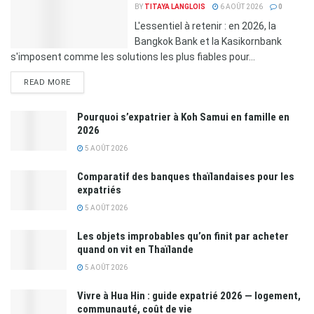
BY
TITAYA LANGLOIS
6 AOÛT 2026
0
L'essentiel à retenir : en 2026, la
Bangkok Bank et la Kasikornbank
s'imposent comme les solutions les plus fiables pour...
READ MORE
Pourquoi s’expatrier à Koh Samui en famille en
2026
5 AOÛT 2026
Comparatif des banques thaïlandaises pour les
expatriés
5 AOÛT 2026
Les objets improbables qu’on finit par acheter
quand on vit en Thaïlande
5 AOÛT 2026
Vivre à Hua Hin : guide expatrié 2026 — logement,
communauté, coût de vie