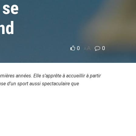
 se
nd
0
A
0
A
nières années. Elle s’apprête à accueillir à partir
se d’un sport aussi spectaculaire que