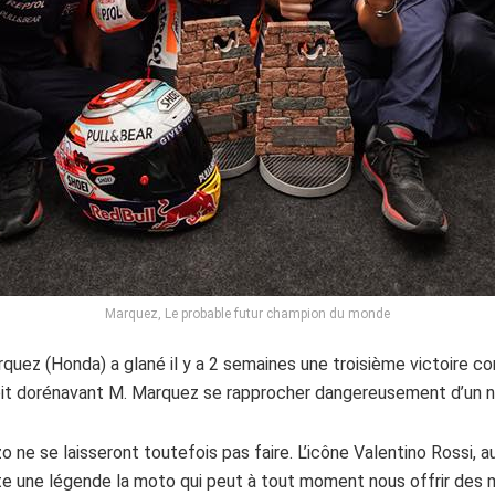
Marquez, Le probable futur champion du monde
ez (Honda) a glané il y a 2 semaines une troisième victoire consé
 voit dorénavant M. Marquez se rapprocher dangereusement d’un
ne se laisseront toutefois pas faire. L’icône Valentino Rossi, au
reste une légende la moto qui peut à tout moment nous offrir des 