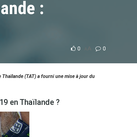
lande :
0
A
0
A
e Thaïlande (TAT) a fourni une mise à jour du
-19 en Thaïlande ?