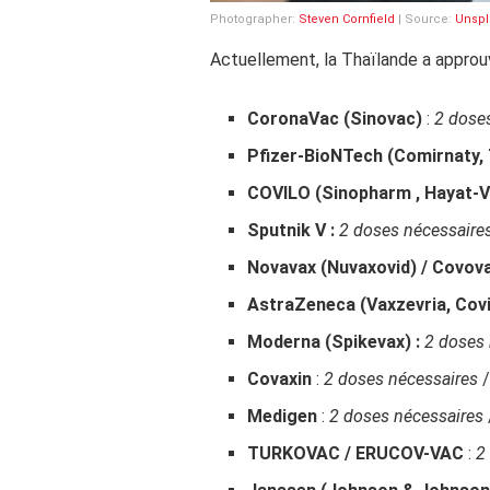
Photographer:
Steven Cornfield
| Source:
Unspl
Actuellement, la Thaïlande a approuv
CoronaVac (Sinovac)
:
2 dose
Pfizer-BioNTech
(Comirnaty,
COVILO (Sinopharm , Hayat-
Sputnik V :
2 doses nécessaire
Novavax (Nuvaxovid) / Covov
AstraZeneca (Vaxzevria, Covi
Moderna (Spikevax) :
2 doses 
Covaxin
:
2 doses nécessaires
/
Medigen
:
2 doses nécessaires
TURKOVAC / ERUCOV-VAC
:
2