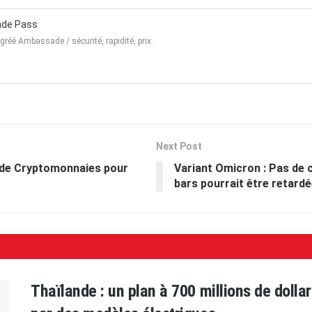
nde Pass
gréé Ambassade / sécurité, rapidité, prix.
Next Post
s de Cryptomonnaies pour
Variant Omicron : Pas de 
bars pourrait être retardé
Thaïlande : un plan à 700 millions de doll