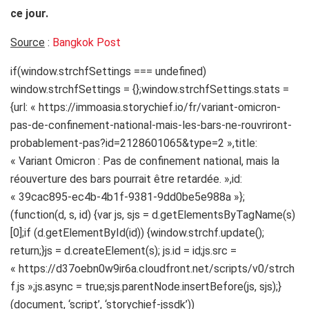
ce jour.
Source
:
Bangkok Post
if(window.strchfSettings === undefined)
window.strchfSettings = {};window.strchfSettings.stats =
{url: « https://immoasia.storychief.io/fr/variant-omicron-
pas-de-confinement-national-mais-les-bars-ne-rouvriront-
probablement-pas?id=2128601065&type=2 »,title:
« Variant Omicron : Pas de confinement national, mais la
réouverture des bars pourrait être retardée. »,id:
« 39cac895-ec4b-4b1f-9381-9dd0be5e988a »};
(function(d, s, id) {var js, sjs = d.getElementsByTagName(s)
[0];if (d.getElementById(id)) {window.strchf.update();
return;}js = d.createElement(s); js.id = id;js.src =
« https://d37oebn0w9ir6a.cloudfront.net/scripts/v0/strch
f.js »;js.async = true;sjs.parentNode.insertBefore(js, sjs);}
(document, ‘script’, ‘storychief-jssdk’))