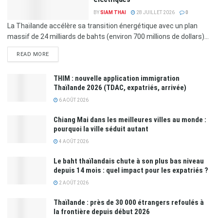
BY
SIAM THAI
28 JUILLET 2026
0
La Thaïlande accélère sa transition énergétique avec un plan
massif de 24 milliards de bahts (environ 700 millions de dollars)...
READ MORE
THIM : nouvelle application immigration
Thaïlande 2026 (TDAC, expatriés, arrivée)
6 AOÛT 2026
Chiang Mai dans les meilleures villes au monde :
pourquoi la ville séduit autant
4 AOÛT 2026
Le baht thaïlandais chute à son plus bas niveau
depuis 14 mois : quel impact pour les expatriés ?
2 AOÛT 2026
Thaïlande : près de 30 000 étrangers refoulés à
la frontière depuis début 2026