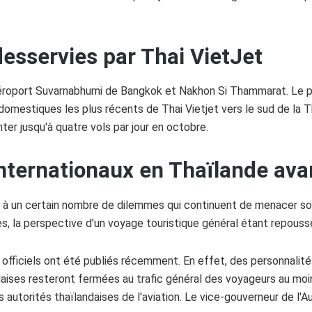
desservies par Thai VietJet
'aéroport Suvarnabhumi de Bangkok et Nakhon Si Thammarat. Le pr
domestiques les plus récents de Thai Vietjet vers le sud de la 
er jusqu'à quatre vols par jour en octobre.
internationaux en Thaïlande ava
 à un certain nombre de dilemmes qui continuent de menacer son
s, la perspective d’un voyage touristique général étant repouss
ficiels ont été publiés récemment. En effet, des personnalités 
ndaises resteront fermées au trafic général des voyageurs au mo
es autorités thaïlandaises de l'aviation. Le vice-gouverneur de l