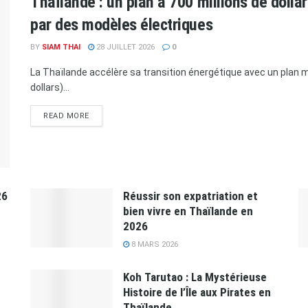
Thaïlande : un plan à 700 millions de doll
par des modèles électriques
BY
SIAM THAI
28 JUILLET 2026
0
La Thaïlande accélère sa transition énergétique avec un plan ma
dollars)...
READ MORE
26
Réussir son expatriation et
bien vivre en Thaïlande en
2026
8 MARS 2026
Koh Tarutao : La Mystérieuse
Histoire de l’Île aux Pirates en
Thaïlande