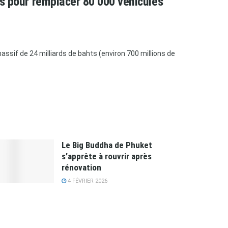
ars pour remplacer 80 000 véhicules
ssif de 24 milliards de bahts (environ 700 millions de
Le Big Buddha de Phuket
s’apprête à rouvrir après
rénovation
4 FÉVRIER 2026