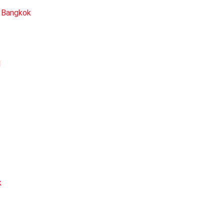
 Bangkok
l
k