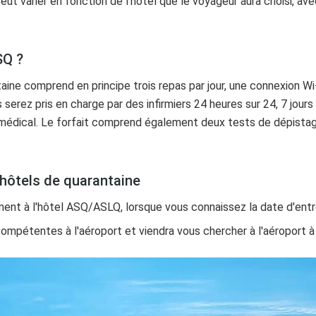
peut varier en fonction de l'hôtel que le voyageur aura choisi, a
SQ ?
aine comprend en principe trois repas par jour, une connexion Wi-
s serez pris en charge par des infirmiers 24 heures sur 24, 7 jours
édical. Le forfait comprend également deux tests de dépistage 
hôtels de quarantaine
nt à l'hôtel ASQ/ASLQ, lorsque vous connaissez la date d'entr
 compétentes à l'aéroport et viendra vous chercher à l'aéroport à