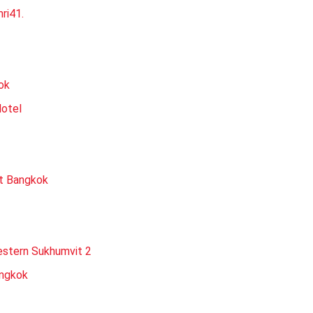
ri41.
ok
Hotel
it Bangkok
estern Sukhumvit 2
angkok