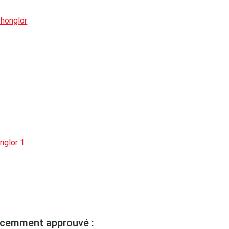
Thonglor
nglor 1
écemment approuvé :