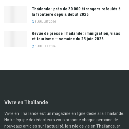
Thaïlande : près de 30 000 étrangers refoulés à
la frontière depuis début 2026
3 JUILLET 2026
Revue de presse Thaïlande : immigration, visas
et tourisme — semaine du 23 juin 2026
3 JUILLET 2026
Vivre en Thaïlande
Vivre en Thaïlande est un magazine en ligne dédié à la Thaïlande.
Notre équipe de rédacteurs vous propose chaque semaine de
nouveaux articles sur l'actualité, le style de vie en Thaïlande, et