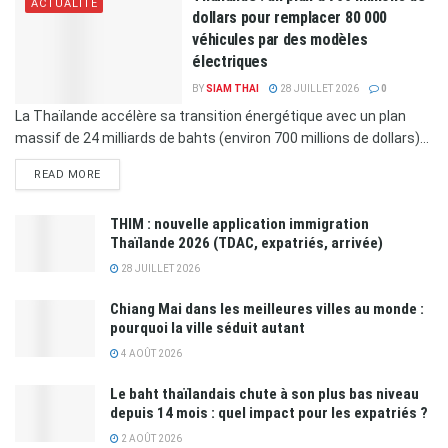
ACTUALITÉ
dollars pour remplacer 80 000
véhicules par des modèles
électriques
BY
SIAM THAI
28 JUILLET 2026
0
La Thaïlande accélère sa transition énergétique avec un plan
massif de 24 milliards de bahts (environ 700 millions de dollars)...
READ MORE
THIM : nouvelle application immigration
Thaïlande 2026 (TDAC, expatriés, arrivée)
28 JUILLET 2026
Chiang Mai dans les meilleures villes au monde :
pourquoi la ville séduit autant
4 AOÛT 2026
Le baht thaïlandais chute à son plus bas niveau
depuis 14 mois : quel impact pour les expatriés ?
2 AOÛT 2026