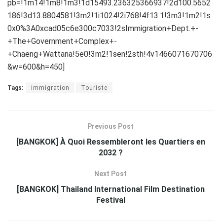
pb=!1m14!1m8!1m3!1d15493.236325366937!2d100.5652
186!3d13.8804581!3m2!1i1024!2i768!4f13.1!3m3!1m2!1s
0x0%3A0xcad05c6e300c7033!2sImmigration+Dept.+-
+The+Government+Complex+-
+Chaeng+Wattana!5e0!3m2!1sen!2sth!4v1466071670706
&w=600&h=450]
Tags:
immigration
Touriste
Previous Post
[BANGKOK] À Quoi Ressembleront les Quartiers en
2032 ?
Next Post
[BANGKOK] Thailand International Film Destination
Festival