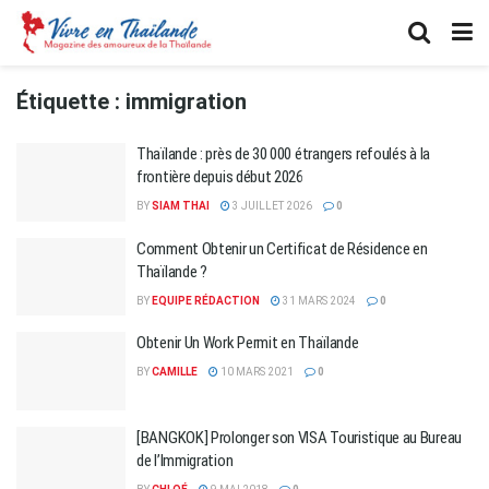
Étiquette :
immigration
Thaïlande : près de 30 000 étrangers refoulés à la
frontière depuis début 2026
BY
SIAM THAI
3 JUILLET 2026
0
Comment Obtenir un Certificat de Résidence en
Thaïlande ?
BY
EQUIPE RÉDACTION
31 MARS 2024
0
Obtenir Un Work Permit en Thaïlande
BY
CAMILLE
10 MARS 2021
0
[BANGKOK] Prolonger son VISA Touristique au Bureau
de l’Immigration