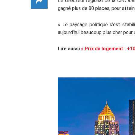
Le directeur régional de la
CEA Inte
gagné plus de 80 places, pour attein
« Le paysage politique s’est stabil
aujourd’hui beaucoup plus cher pour 
Lire aussi
« Prix du logement : +1
hh