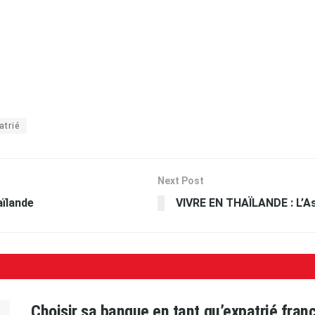
atrié
Next Post
aïlande
VIVRE EN THAÏLANDE : L’As
Choisir sa banque en tant qu’expatrié fran