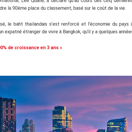
rnational
, Lee Quane, a déclaré qu’au cours des cinq dernières
dre la 90ème place du classement, basé sur le coût de la vie.
isé, le baht thaïlandais s’est renforcé et l’économie du pays à
un expatrié étranger de vivre à Bangkok, qu’il y a quelques année
00% de croissance en 3 ans »