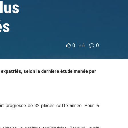
lus
és
0
A
0
A
 expatriés, selon la dernière étude menée par
vait progressé de 32 places cette année. Pour la