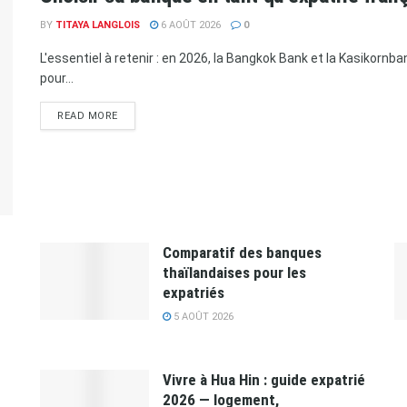
BY
TITAYA LANGLOIS
6 AOÛT 2026
0
L'essentiel à retenir : en 2026, la Bangkok Bank et la Kasikorn
pour...
READ MORE
Comparatif des banques
thaïlandaises pour les
expatriés
5 AOÛT 2026
Vivre à Hua Hin : guide expatrié
2026 — logement,