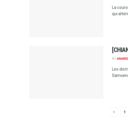
La couro
qui alter
[CHIAN
BY
ANABE
Les dist
Samoeng,
1