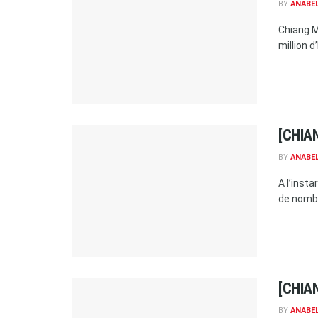
BY
ANABE
Chiang M
million d
[CHIAN
BY
ANABE
A l’inst
de nombr
[CHIA
BY
ANABE