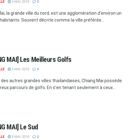
LLE
9 MAI 2018
0
ai, la grande ville du nord, est une agglomération d’environ un
’habitants. Souvent décrite comme la ville préférée...
G MAI] Les Meilleurs Golfs
LLE
9 MAI 2018
0
ar des autres grandes villes thaïlandaises, Chiang Mai possède
eux parcours de golfs. En s’en tenant seulement à ceux...
NG MAI] Le Sud
LLE
9 MAI 2018
0