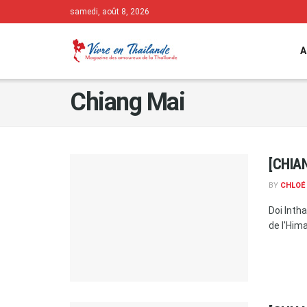
samedi, août 8, 2026
A
Chiang Mai
[CHIAN
BY
CHLOÉ
Doi Inth
de l'Hima