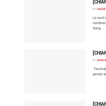
[CHIAN
BY
CHLOÉ
Le nord 
nombreus
Sang...
[CHIAN
BY
JULIE 
Festival
janvier a
[CHIAN