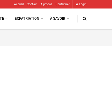
Accueil
Contact
A propos
Contribuer
Login
TE
EXPATRIATION
À SAVOIR