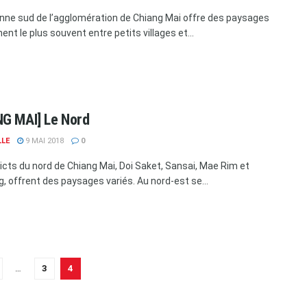
nne sud de l’agglomération de Chiang Mai offre des paysages
nent le plus souvent entre petits villages et...
G MAI] Le Nord
LLE
9 MAI 2018
0
ricts du nord de Chiang Mai, Doi Saket, Sansai, Mae Rim et
 offrent des paysages variés. Au nord-est se...
…
3
4