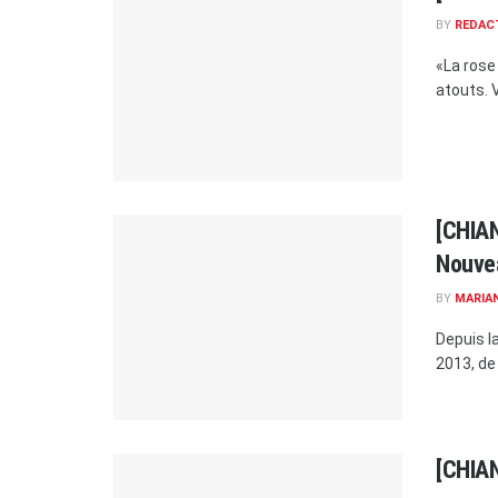
BY
REDAC
«La rose
atouts. V
[CHIAN
Nouve
BY
MARIA
Depuis l
2013, de
[CHIAN