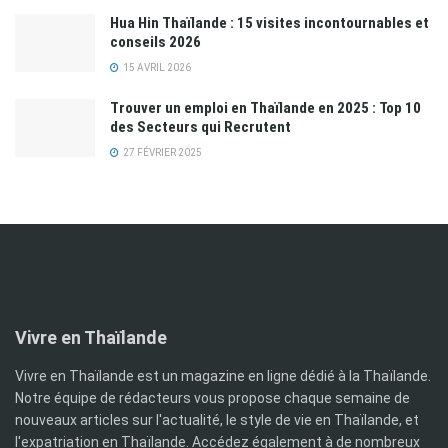
Hua Hin Thaïlande : 15 visites incontournables et
conseils 2026
15 AVRIL 2026
Trouver un emploi en Thaïlande en 2025 : Top 10
des Secteurs qui Recrutent
27 FÉVRIER 2025
Vivre en Thaïlande
Vivre en Thaïlande est un magazine en ligne dédié à la Thaïlande.
Notre équipe de rédacteurs vous propose chaque semaine de
nouveaux articles sur l'actualité, le style de vie en Thaïlande, et
l'expatriation en Thaïlande. Accédez également à de nombreux