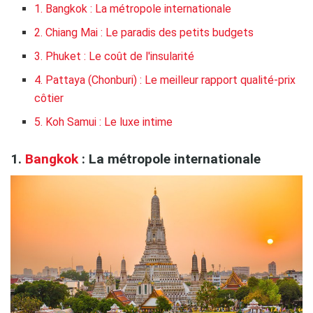
1. Bangkok : La métropole internationale
​2. Chiang Mai : Le paradis des petits budgets
​3. Phuket : Le coût de l'insularité
​4. Pattaya (Chonburi) : Le meilleur rapport qualité-prix
côtier
​5. Koh Samui : Le luxe intime
​1.
Bangkok
: La métropole internationale