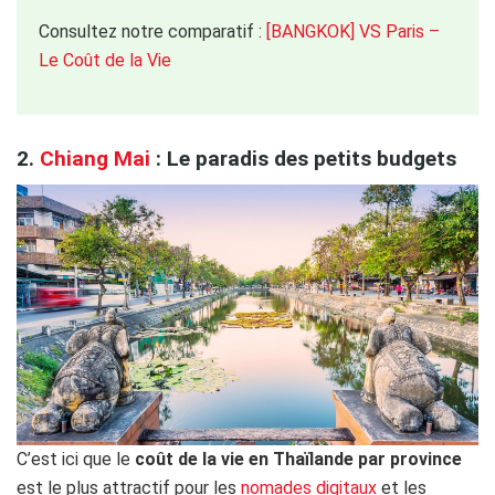
Consultez notre comparatif :
[BANGKOK] VS Paris –
Le Coût de la Vie
​​2.
Chiang Mai
: Le paradis des petits budgets
C’est ici que le
coût de la vie en Thaïlande par province
est le plus attractif pour les
nomades digitaux
et les