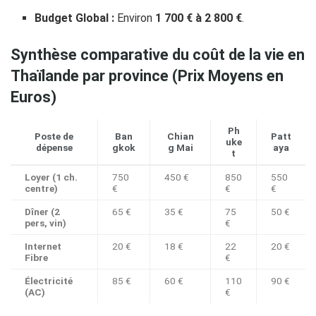
Budget Global :
Environ
1 700 € à 2 800 €
.
Synthèse comparative du coût de la vie en
Thaïlande par province (Prix Moyens en
Euros)
Ph
Poste de
Ban
Chian
Patt
uke
dépense
gkok
g Mai
aya
t
Loyer (1 ch.
750
450 €
850
550
centre)
€
€
€
Dîner (2
65 €
35 €
75
50 €
pers, vin)
€
Internet
20 €
18 €
22
20 €
Fibre
€
Électricité
85 €
60 €
110
90 €
(AC)
€