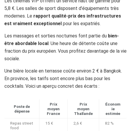
Les cinémas VIP offrent un service haut de gamme pour
5,8 €. Les salles de sport disposent d’équipements très
modernes. Le
rapport qualité-prix des infrastructures
est vraiment exceptionnel
pour les expatriés.
Les massages et sorties nocturnes font partie du
bien-
être abordable local
. Une heure de détente coûte une
fraction du prix européen. Vous profitez davantage de la vie
sociale.
Une bière locale en terrasse coûte environ 2 € à Bangkok.
En province, les tarifs sont encore plus bas pour les
cocktails. Voici un aperçu concret des écarts :
Prix
Prix
Économ
Poste de
moyen
moyen
ie
dépense
France
Thaïlande
estimée
Repas street
15 €
2,6 €
82 %
food