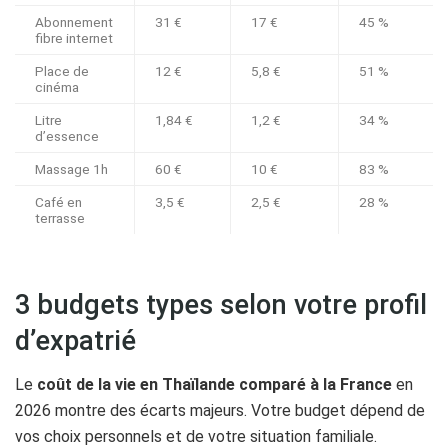
Abonnement
31 €
17 €
45 %
fibre internet
Place de
12 €
5,8 €
51 %
cinéma
Litre
1,84 €
1,2 €
34 %
d’essence
Massage 1h
60 €
10 €
83 %
Café en
3,5 €
2,5 €
28 %
terrasse
3 budgets types selon votre profil
d’expatrié
Le
coût de la vie en Thaïlande comparé à la France
en
2026 montre des écarts majeurs. Votre budget dépend de
vos choix personnels et de votre situation familiale.