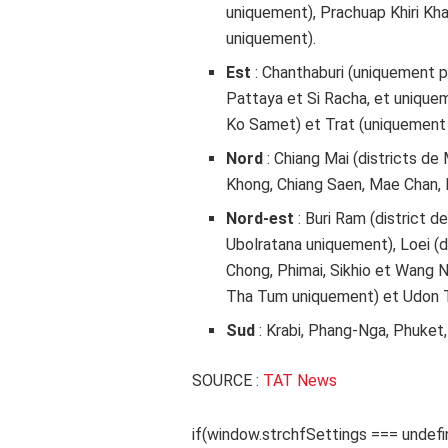
uniquement), Prachuap Khiri Kh
uniquement).
Est
: Chanthaburi (uniquement p
Pattaya et Si Racha, et uniquem
Ko Samet) et Trat (uniquement 
Nord
: Chiang Mai (districts 
Khong, Chiang Saen, Mae Chan,
Nord-est
: Buri Ram (district 
Ubolratana uniquement), Loei (
Chong, Phimai, Sikhio et Wang N
Tha Tum uniquement) et Udon T
Sud
: Krabi, Phang-Nga, Phuket
SOURCE :
TAT News
if(window.strchfSettings === undefin