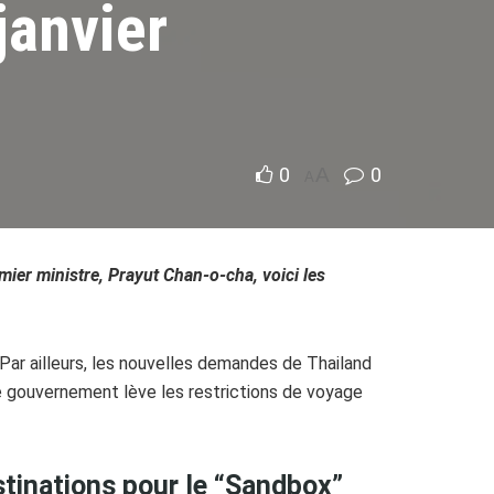
janvier
0
A
0
A
mier ministre, Prayut Chan-o-cha, voici les
 Par ailleurs, les nouvelles demandes de Thailand
le gouvernement lève les restrictions de voyage
stinations pour le
“
Sandbox
”