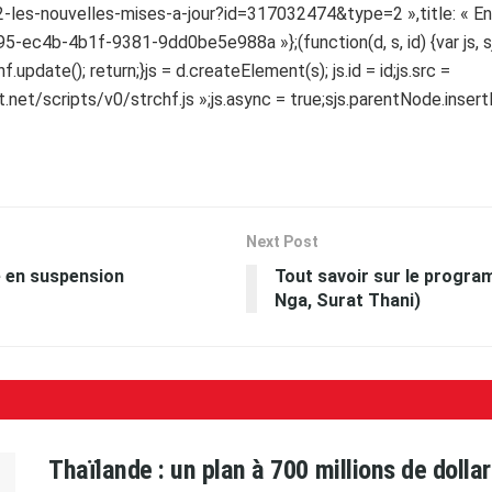
2-les-nouvelles-mises-a-jour?id=317032474&type=2 »,title: « Entr
895-ec4b-4b1f-9381-9dd0be5e988a »};(function(d, s, id) {var js,
update(); return;}js = d.createElement(s); js.id = id;js.src =
et/scripts/v0/strchf.js »;js.async = true;sjs.parentNode.insertBef
Next Post
e en suspension
Tout savoir sur le progr
Nga, Surat Thani)
Thaïlande : un plan à 700 millions de doll