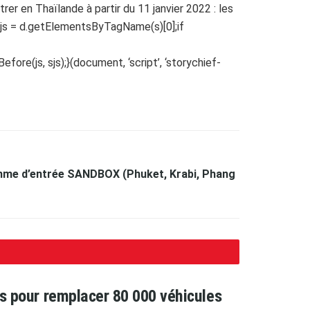
er en Thaïlande à partir du 11 janvier 2022 : les
 sjs = d.getElementsByTagName(s)[0];if
ore(js, sjs);}(document, ‘script’, ‘storychief-
amme d’entrée SANDBOX (Phuket, Krabi, Phang
ars pour remplacer 80 000 véhicules