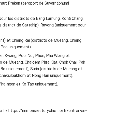
Samut Prakan (aéroport de Suvarnabhumi
pour les districts de Bang Lamung, Ko Si Chang,
e district de Sattahip), Rayong (uniquement pour
t) et Chiang Rai (districts de Mueang, Chiang
 Pao uniquement).
an Kwang, Poei Noi, Phon, Phu Wiang et
ts de Mueang, Chaloem Phra Kiat, Chok Chai, Pak
 Bo uniquement), Surin (districts de Mueang et
achaksilpakhom et Nong Han uniquement).
Pha-ngan et Ko Tao uniquement).
l: « https://immoasia.storychief.io/fr/entrer-en-