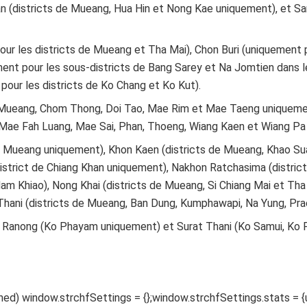
an (districts de Mueang, Hua Hin et Nong Kae uniquement), et 
our les districts de Mueang et Tha Mai), Chon Buri (uniquement 
ent pour les sous-districts de Bang Sarey et Na Jomtien dans l
pour les districts de Ko Chang et Ko Kut).
de Mueang, Chom Thong, Doi Tao, Mae Rim et Mae Taeng uniquemen
 Mae Fah Luang, Mae Sai, Phan, Thoeng, Wiang Kaen et Wiang Pa
de Mueang uniquement), Khon Kaen (districts de Mueang, Khao Su
district de Chiang Khan uniquement), Nakhon Ratchasima (distric
am Khiao), Nong Khai (districts de Mueang, Si Chiang Mai et Tha
hani (districts de Mueang, Ban Dung, Kumphawapi, Na Yung, Pr
, Ranong (Ko Phayam uniquement) et Surat Thani (Ko Samui, Ko 
ed) window.strchfSettings = {};window.strchfSettings.stats = {ur