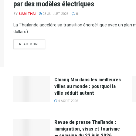
par des modèles électriques
BY
SIAM THAI
28 JUILLET 2026
0
La Thaïlande accélère sa transition énergétique avec un plan ma
dollars)...
READ MORE
Chiang Mai dans les meilleures
villes au monde : pourquoi la
ville séduit autant
4 AOÛT 2026
Revue de presse Thaïlande :
immigration, visas et tourisme
— semaine du 23 juin 2026