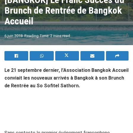
Brunch de Rentrée de Bangkok
Accueil
A
6 juin 2018
Reading Time: 2 mins read
A
Le 21 septembre dernier, l
’Association Bangkok Accueil
conviait les nouveaux arriv
és
à Bangkok
à son Brunch
de Rentr
ée au So Sofitel Sathorn.
Sans conteste le premier événement francophone