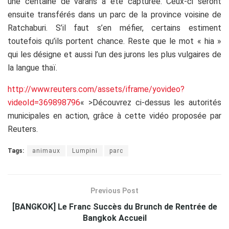
une centaine de varans a été capturée. Ceux-ci seront
ensuite transférés dans un parc de la province voisine de
Ratchaburi. S’il faut s’en méfier, certains estiment
toutefois qu’ils portent chance. Reste que le mot « hia »
qui les désigne et aussi l’un des jurons les plus vulgaires de
la langue thaï.
http://www.reuters.com/assets/iframe/yovideo?
videoId=369898796
« >Découvrez ci-dessus les autorités
municipales en action, grâce à cette vidéo proposée par
Reuters.
Tags:
animaux
Lumpini
parc
Previous Post
[BANGKOK] Le Franc Succès du Brunch de Rentrée de
Bangkok Accueil