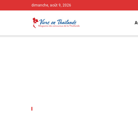
dimanche, août 9, 2026
A
SANTÉ
Assurance santé en Thaïl
de 70 ans