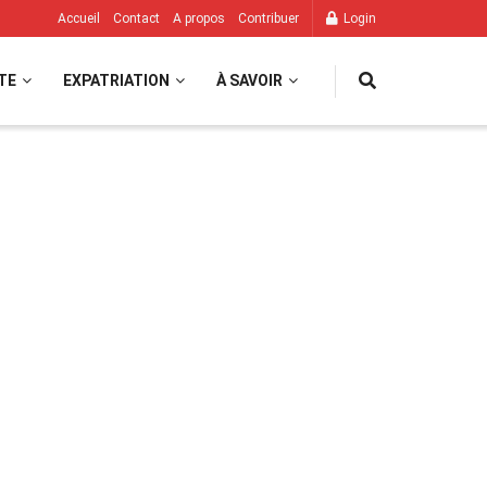
Accueil
Contact
A propos
Contribuer
Login
TE
EXPATRIATION
À SAVOIR