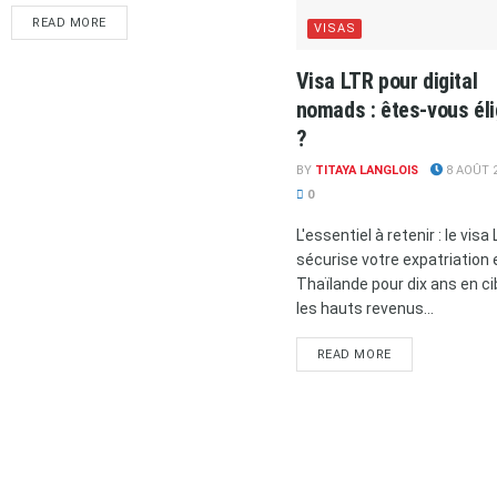
READ MORE
VISAS
Visa LTR pour digital
nomads : êtes-vous éli
?
BY
TITAYA LANGLOIS
8 AOÛT 
0
L'essentiel à retenir : le visa
sécurise votre expatriation 
Thaïlande pour dix ans en ci
les hauts revenus...
READ MORE