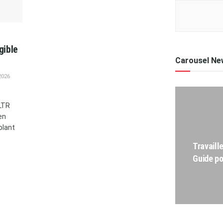
gible
Carousel Ne
2026
 LTR
en
blant
Travaill
Guide p