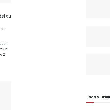
éel au
2026
lation
rt un
de 2
Food & Drin