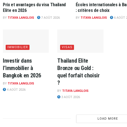
Prix et avantages du visa Thailand
Écoles internationales à B
Elite en 2026
: critères de choix
BY
TITAYA LANGLOIS
7 AOÛT 2026
BY
TITAYA LANGLOIS
6 AOÛT 
IMMOBILIER
VISAS
Investir dans
Thailand Elite
l’immobilier à
Bronze ou Gold :
Bangkok en 2026
quel forfait choisir
?
BY
TITAYA LANGLOIS
4 AOÛT 2026
BY
TITAYA LANGLOIS
3 AOÛT 2026
LOAD MORE