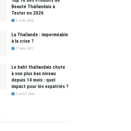
Top 10 des Produits de
Beauté Thaïlandais à
Tester en 2026
5 JUIN 2026
La Thaïlande : imperméable
à la crise ?
17 MAI 2017
Le baht thaïlandais chute
à son plus bas niveau
depuis 14 mois : quel
impact pour les expatriés ?
2 AOÛT 2026
k