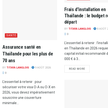
Frais d’installation en
Thaïlande : le budget r
départ
BY
TITAYA LANGLOIS
8 AOÛT 
0
SANTÉ
L'essentiel à retenir : l'instal
Assurance santé en
en Thaïlande en 2026 requie
Thaïlande pour les plus de
capital initial recommandé 
000 € à 3...
70 ans
BY
TITAYA LANGLOIS
9 AOÛT 2026
READ MORE
0
L'essentiel à retenir : pour
sécuriser votre visa O-A ou O-X en
2026, vous devez impérativement
souscrire une couverture
minimale...