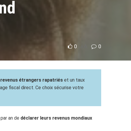
and
0
A
0
A
 revenus étrangers rapatriés
et un taux
tage fiscal direct. Ce choix sécurise votre
 par an de
déclarer leurs revenus mondiaux