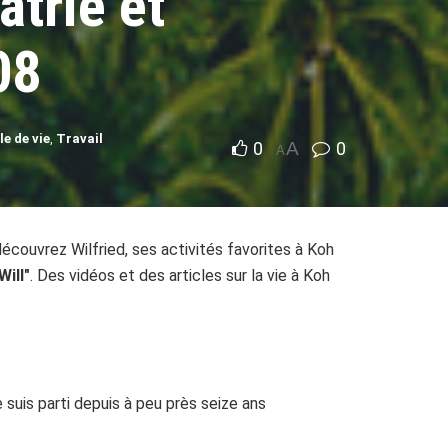
atrié et
08
le de vie
,
Travail
0
A
0
A
écouvrez Wilfried, ses activités favorites à Koh
ill"
. Des vidéos et des articles sur la vie à Koh
 suis parti depuis à peu près seize ans