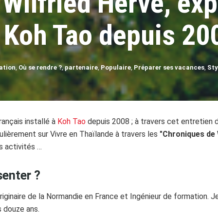
Wilfried Herve, exp
 Koh Tao depuis 20
ation
,
Où se rendre ?
,
partenaire
,
Populaire
,
Préparer ses vacances
,
Sty
rançais installé à
Koh Tao
depuis 2008 ; à travers cet entretien d
ulièrement sur Vivre en Thaïlande à travers les
"Chroniques de W
s activités …
enter ?
originaire de la Normandie en France et Ingénieur de formation. Je
s douze ans.