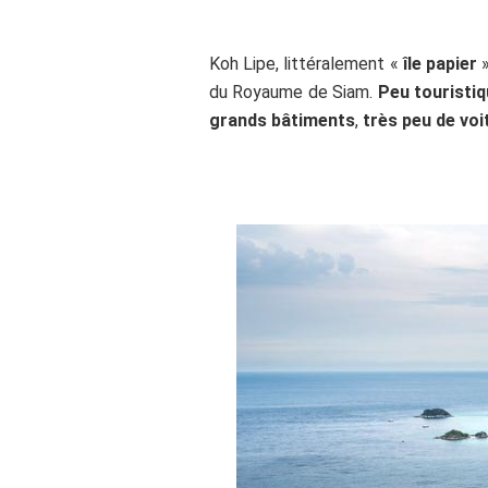
Koh Lipe, littéralement «
île papier
»
du Royaume de Siam.
P
eu touristi
grands bâtiments
,
très peu
de voi