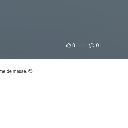
0
A
0
A
isme de masse. 😍