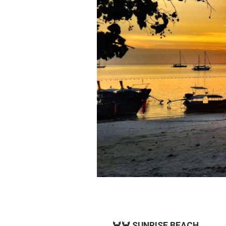
🦀🦀 SUNRISE BEACH