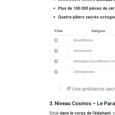
Plus de 100 000 pièces de cé
Quatre piliers sacrés octog
Pilier
Religion
1️⃣
Bouddhisme
2️⃣
Hindouisme
3️⃣
Mahayana (bouddhisme chi
4️⃣
Christianisme
💬
Une ambiance sacrée
3. Niveau Cosmos – Le Parad
Situé
dans le corps de l’éléphant
, 