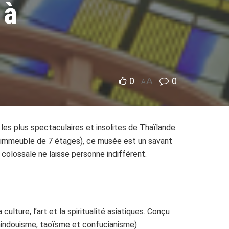
 à
0
A
0
A
 les plus spectaculaires et insolites de Thaïlande.
n immeuble de 7 étages), ce musée est un savant
 colossale ne laisse personne indifférent.
lture, l’art et la spiritualité asiatiques. Conçu
indouisme, taoïsme et confucianisme).