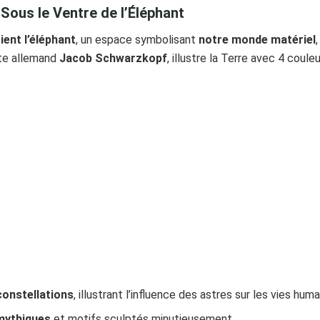
Sous le Ventre de l’Éléphant
ient l’éléphant
, un espace symbolisant
notre monde matériel
ste allemand
Jacob Schwarzkopf
, illustre la Terre avec 4 coule
constellations
, illustrant l’influence des astres sur les vies hum
mythiques
et motifs sculptés minutieusement