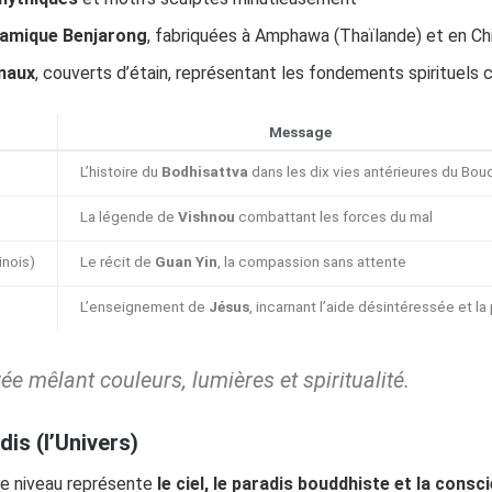
ramique Benjarong
, fabriquées à Amphawa (Thaïlande) et en Ch
onaux
, couverts d’étain, représentant les fondements spirituels 
Message
L’histoire du
Bodhisattva
dans les dix vies antérieures du Bo
La légende de
Vishnou
combattant les forces du mal
nois)
Le récit de
Guan Yin
, la compassion sans attente
L’enseignement de
Jésus
, incarnant l’aide désintéressée et la
 mêlant couleurs, lumières et spiritualité.
is (l’Univers)
ce niveau représente
le ciel, le paradis bouddhiste et la cons