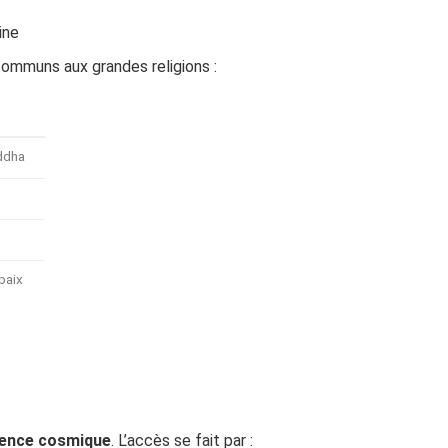
ine
communs aux grandes religions :
uddha
 paix
cience cosmique
. L’accès se fait par :