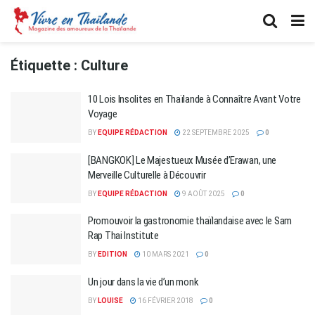
Étiquette :
Culture
10 Lois Insolites en Thaïlande à Connaître Avant Votre
Voyage
BY
EQUIPE RÉDACTION
22 SEPTEMBRE 2025
0
[BANGKOK] Le Majestueux Musée d’Erawan, une
Merveille Culturelle à Découvrir
BY
EQUIPE RÉDACTION
9 AOÛT 2025
0
Promouvoir la gastronomie thaïlandaise avec le Sam
Rap Thai Institute
BY
EDITION
10 MARS 2021
0
Un jour dans la vie d’un monk
BY
LOUISE
16 FÉVRIER 2018
0