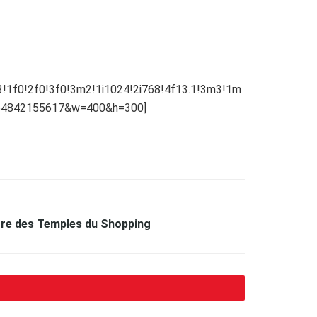
f0!2f0!3f0!3m2!1i1024!2i768!4f13.1!3m3!1m
464842155617&w=400&h=300]
tre des Temples du Shopping