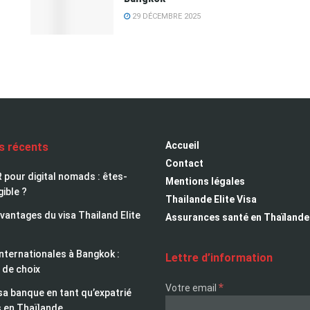
29 DÉCEMBRE 2025
Accueil
es récents
Contact
 pour digital nomads : êtes-
Mentions légales
gible ?
Thailande Elite Visa
avantages du visa Thailand Elite
Assurances santé en Thaïlande
nternationales à Bangkok :
Lettre d’information
 de choix
*
Votre email
sa banque en tant qu’expatrié
s en Thaïlande