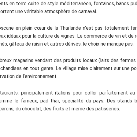
ments en terre cuite de style méditerranéen, fontaines, bancs pub
pportent une véritable atmosphère de carnaval.
Toscane en plein cœur de la Thaïlande n’est pas totalement fa
lieux idéaux pour la culture de vignes. Le commerce de vin et de r
séchés, gâteau de raisin et autres dérivés, le choix ne manque pas.
reux magasins vendant des produits locaux (laits des fermes e
handises en tout genre. Le village mise clairement sur une poli
ervation de l’environnement.
taurants, principalement italiens pour coller parfaitement au
omme le fameux, pad thaï, spécialité du pays. Des stands bo
arons, du chocolat, des fruits et même des pâtisseries.