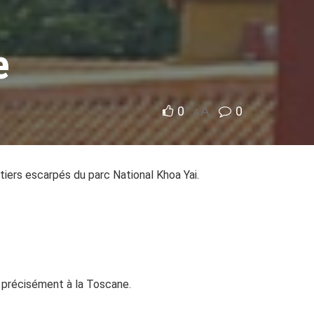
e
0
A
0
A
tiers escarpés du parc National Khoa Yai.
us précisément à la Toscane.