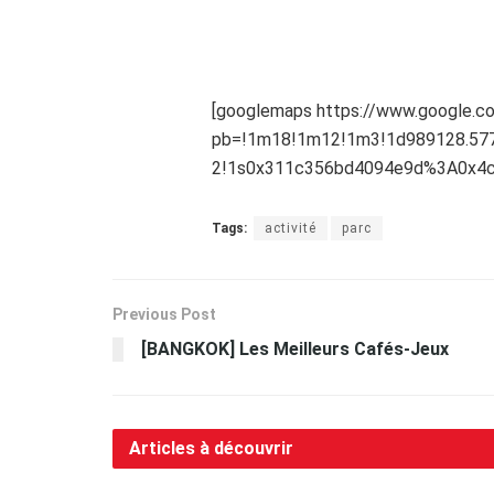
[googlemaps https://www.google.
pb=!1m18!1m12!1m3!1d989128.577
2!1s0x311c356bd4094e9d%3A0x4c7
Tags:
activité
parc
Previous Post
[BANGKOK] Les Meilleurs Cafés-Jeux
Articles à découvrir