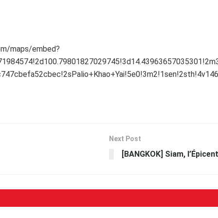
com/maps/embed?
1984574!2d100.79801827029745!3d14.43963657035301!2m3!1
47cbefa52cbec!2sPalio+Khao+Yai!5e0!3m2!1sen!2sth!4v1
Next Post
[BANGKOK] Siam, l’Épicen