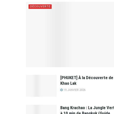
DÉCOUVERTE
[PHUKET] À la Découverte de
Khao Lak
19 JANVIER 2026
Bang Krachao : La Jungle Ver
à 10 min de Bangkok (Guide