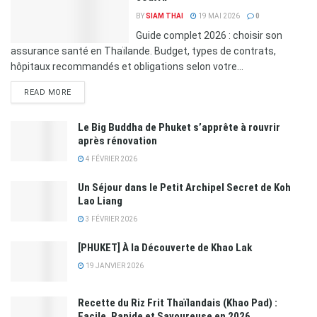
BY
SIAM THAI
19 MAI 2026
0
Guide complet 2026 : choisir son
assurance santé en Thaïlande. Budget, types de contrats,
hôpitaux recommandés et obligations selon votre...
READ MORE
Le Big Buddha de Phuket s’apprête à rouvrir
après rénovation
4 FÉVRIER 2026
Un Séjour dans le Petit Archipel Secret de Koh
Lao Liang
3 FÉVRIER 2026
[PHUKET] À la Découverte de Khao Lak
19 JANVIER 2026
Recette du Riz Frit Thaïlandais (Khao Pad) :
Facile, Rapide et Savoureuse en 2026