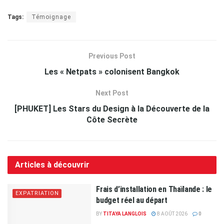
Tags:
Témoignage
Previous Post
Les « Netpats » colonisent Bangkok
Next Post
[PHUKET] Les Stars du Design à la Découverte de la
Côte Secrète
Articles à découvrir
Frais d’installation en Thaïlande : le
EXPATRIATION
budget réel au départ
BY
TITAYA LANGLOIS
8 AOÛT 2026
0