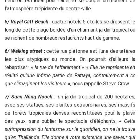
L’endroit est idéal pour flâner et se couper un moment de
l’atmosphère trépidante du centre-ville.
5/ Royal Cliff Beach
: quatre hôtels 5 étoiles se dressent le
long de cette plage bordée d’un charmant jardin tropical où
se nichent de nombreux restaurants haut de gamme.
6/ Walking street
:
cette rue piétonne est l’une des artères
les plus atypiques au monde. On pourrait d’ailleurs la
rebaptiser : «
la rue de l’effarement
». «
Elle ne représente en
réalité qu’une infime partie de Pattaya, contrairement à ce
que s’imaginent les visiteurs
», nous rappelle Steve Crow.
7/ Suan Nong Nooch
: u
n jardin tropical de 200 hectares,
avec ses statues, ses plantes extraordinaires, ses massifs
de forêts tropicales denses reconstituées pour le plaisir
des yeux, sans oublier le spectacle d’éléphants. «
Cette
surimpression du fantasme sur le quotidien, on ne la trouve
qu’en Thaïlande. Elle donne à votre existence une saveur qui