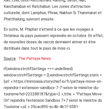
Kan, Loei, Ubon Ratchathani, Ranong, Satun, Nan,
Kanchanaburi et Ratchaburi. Les zones d’attraction
culturelle, dont Lamphun, Phrae, Nakhon Si Thammarat et
Phatthalung, suivront ensuite.
En outre, M. Phiphat s'attend à ce que les voyages à
l'intérieur du pays puissent reprendre en octobre. En effet,
de nouvelles doses de vaccin devraient arriver et être
distribués dans tout le pays de mois-ci.
Source
:
The Pattaya News
if(window.strchfSettings === undefined)
window.strchfSettings = {};window.strchfSettings.stats =
{url: « https://immoasia.storychief.io/fr/pattaya-move-on-
rejoindra-l-extension-sandbox-7-7-selon-le-ministre-du-
tourisme?id=223288187&type=2 »,title: « “Pattaya Move
On” rejoindra l’extension Sandbox 7+7 selon le ministre du
Tourisme »,id: « 39cac895-ec4b-4b1f-9381-