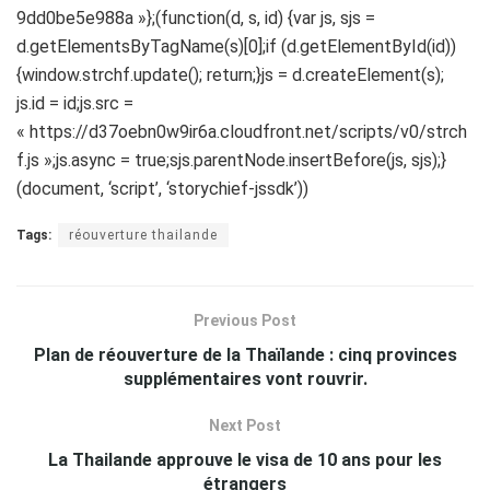
9dd0be5e988a »};(function(d, s, id) {var js, sjs =
d.getElementsByTagName(s)[0];if (d.getElementById(id))
{window.strchf.update(); return;}js = d.createElement(s);
js.id = id;js.src =
« https://d37oebn0w9ir6a.cloudfront.net/scripts/v0/strch
f.js »;js.async = true;sjs.parentNode.insertBefore(js, sjs);}
(document, ‘script’, ‘storychief-jssdk’))
Tags:
réouverture thailande
Previous Post
Plan de réouverture de la Thaïlande : cinq provinces
supplémentaires vont rouvrir.
Next Post
La Thailande approuve le visa de 10 ans pour les
étrangers