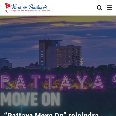
“Pattaya Move On” rejoindra