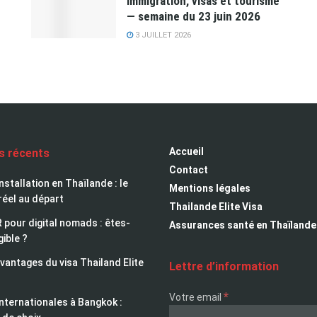
immigration, visas et tourisme
— semaine du 23 juin 2026
3 JUILLET 2026
Accueil
es récents
Contact
installation en Thaïlande : le
Mentions légales
réel au départ
Thailande Elite Visa
 pour digital nomads : êtes-
Assurances santé en Thaïlande
gible ?
avantages du visa Thailand Elite
Lettre d’information
*
Votre email
nternationales à Bangkok :