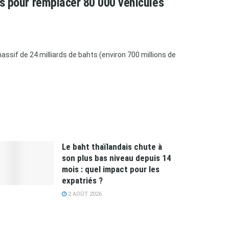
ars pour remplacer 80 000 véhicules
ssif de 24 milliards de bahts (environ 700 millions de
Le baht thaïlandais chute à
son plus bas niveau depuis 14
mois : quel impact pour les
expatriés ?
2 AOÛT 2026