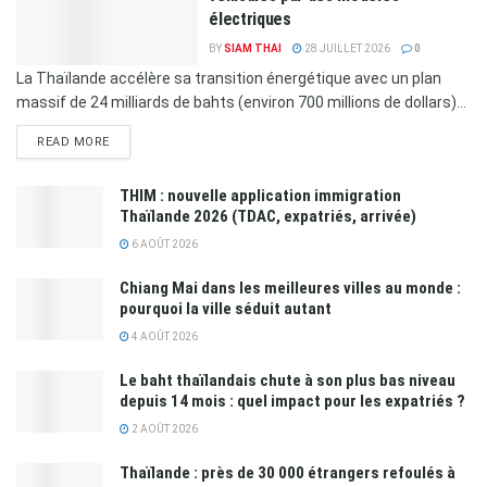
électriques
BY
SIAM THAI
28 JUILLET 2026
0
La Thaïlande accélère sa transition énergétique avec un plan
massif de 24 milliards de bahts (environ 700 millions de dollars)...
READ MORE
THIM : nouvelle application immigration
Thaïlande 2026 (TDAC, expatriés, arrivée)
6 AOÛT 2026
Chiang Mai dans les meilleures villes au monde :
pourquoi la ville séduit autant
4 AOÛT 2026
Le baht thaïlandais chute à son plus bas niveau
depuis 14 mois : quel impact pour les expatriés ?
2 AOÛT 2026
Thaïlande : près de 30 000 étrangers refoulés à