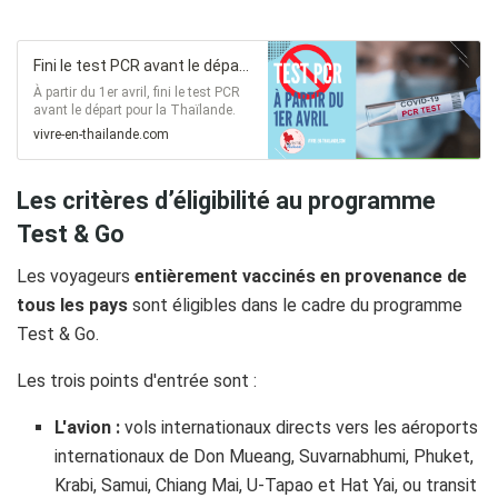
Fini le test PCR avant le départ pour la Thaïlande à partir du 1er avril
À partir du 1er avril, fini le test PCR
avant le départ pour la Thaïlande.
Découvrez les nouvelles conditions
vivre-en-thailande.com
d'entrée en Thaïlande.
Les critères d’éligibilité au programme
Test & Go
Les voyageurs
entièrement vaccinés
en provenance de
tous les pays
sont éligibles dans le cadre du programme
Test & Go.
Les trois points d'entrée sont :
L'avion :
vols internationaux directs vers les aéroports
internationaux de Don Mueang, Suvarnabhumi, Phuket,
Krabi, Samui, Chiang Mai, U-Tapao et Hat Yai, ou transit