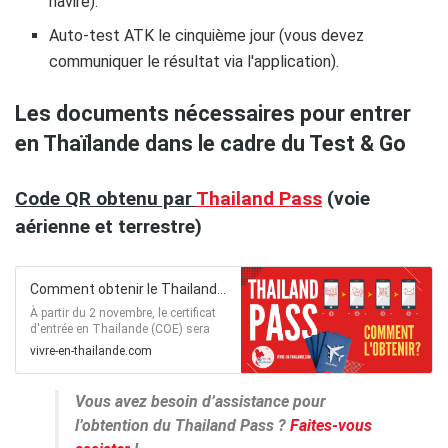
navire).
Auto-test ATK le cinquième jour (vous devez
communiquer le résultat via l'application).
Les documents nécessaires pour entrer
en Thaïlande dans le cadre du Test & Go
Code QR obtenu par
Thailand Pass
(voie
aérienne et terrestre)
Comment obtenir le Thailand Pass ?
À partir du 2 novembre, le certificat
d'entrée en Thailande (COE) sera
remplacé par le Thailand Pass.
vivre-en-thailande.com
Voici tout ce que vous devez savoir
le concernant.
Vous avez besoin d’assistance pour
l’obtention du Thailand Pass ?
Faites-vous