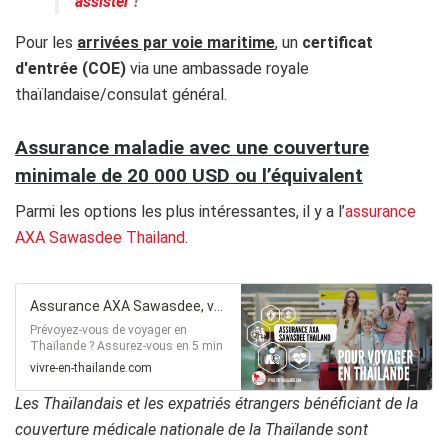
assister
!
Pour les
arrivées par voie maritime
, un
certificat
d'entrée (COE)
via une ambassade royale
thaïlandaise/consulat général.
Assurance maladie avec une couverture
minimale de 20 000 USD ou l’équivalent
Parmi les options les plus intéressantes, il y a l’
assurance
AXA Sawasdee Thailand
.
Assurance AXA Sawasdee, votre assurance santé pour le Thailand Pass
Prévoyez-vous de voyager en
Thaïlande ? Assurez-vous en 5 min
en ligne avec l'assurance AXA
vivre-en-thailande.com
Sawasdee et obtenez le certificat
pour le Thailand Pass
Les Thaïlandais et les expatriés étrangers bénéficiant de la
couverture médicale nationale de la Thaïlande sont