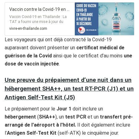
Vaccin contre la Covid-19 en Thaïlande : mise à jour du guide pour les voyageurs
Vaccin Covid-19 en Thaïlande : La
TAT a fourni une mise à jour du
guide des vaccins pour les
vivre-en-thailande.com
voyageurs. En vigueur à partir du 16
décembre 2021.
Les voyageurs qui ont déjà contracté la Covid-19
auparavant doivent présenter un
certificat médical de
guérison de la Covid
ainsi que le certificat d’au moins
une
dose de vaccin injectée
.
Une preuve du prépaiement d’une nuit dans un
hébergement SHA++, un test RT-PCR (J1) et un
Antigen Self-Test Kit (J5)
Le prépaiement pour le
Jour 1
doit inclure un
hébergement
(
SHA++
)
, un
test PCR
et un
transfert pré-
arrangé de l'aéroport à l'hôtel.
Il doit également inclure
l’
Antigen Self-Test Kit
(self-ATK) le cinquième jour.