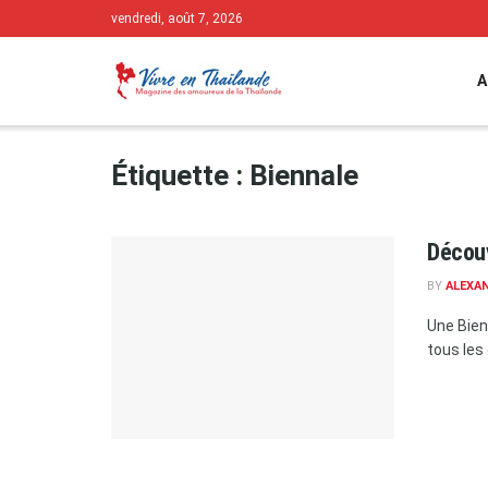
vendredi, août 7, 2026
A
Étiquette :
Biennale
Découv
BY
ALEXA
Une Bienn
tous les