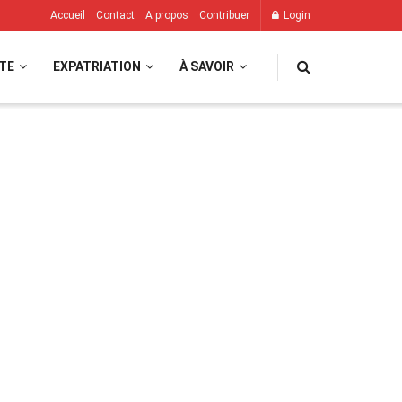
Accueil
Contact
A propos
Contribuer
Login
TE
EXPATRIATION
À SAVOIR