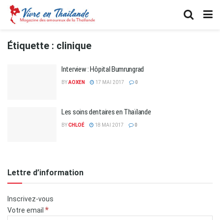
Étiquette :
clinique
Interview : Hôpital Bumrungrad
BY
AOXEN
17 MAI 2017
0
Les soins dentaires en Thaïlande
BY
CHLOÉ
18 MAI 2017
0
Lettre d’information
Inscrivez-vous
*
Votre email