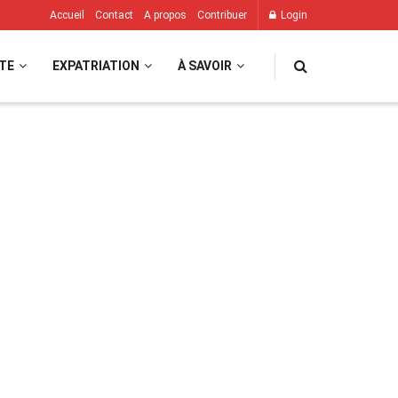
Accueil
Contact
A propos
Contribuer
Login
TE
EXPATRIATION
À SAVOIR