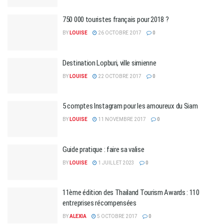
750 000 touristes français pour 2018 ?
BY
LOUISE
26 OCTOBRE 2017
0
Destination Lopburi, ville simienne
BY
LOUISE
22 OCTOBRE 2017
0
5 comptes Instagram pour les amoureux du Siam
BY
LOUISE
11 NOVEMBRE 2017
0
Guide pratique : faire sa valise
BY
LOUISE
1 JUILLET 2023
0
11ème édition des Thailand Tourism Awards : 110
entreprises récompensées
BY
ALEXIA
5 OCTOBRE 2017
0