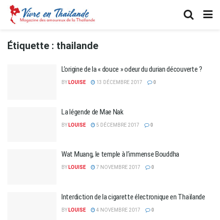
Étiquette :
thailande
L’origine de la « douce » odeur du durian découverte ?
BY
LOUISE
13 DÉCEMBRE 2017
0
La légende de Mae Nak
BY
LOUISE
5 DÉCEMBRE 2017
0
Wat Muang, le temple à l’immense Bouddha
BY
LOUISE
7 NOVEMBRE 2017
0
Interdiction de la cigarette électronique en Thaïlande
BY
LOUISE
4 NOVEMBRE 2017
0