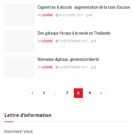
Cigarettes & alcools : augmentation de la taxe d’accise
BY
LOUISE
6 OCTOBRE 2017
0
Des gâteaux fécaux à la mode en Thaïlande
BY
LOUISE
29 SEPTEMBRE 2017
0
Nomades digitaux, génération liberté
BY
LOUISE
20 SEPTEMBRE 2017
0
1
…
7
8
9
Lettre d’information
Inscrivez-vous