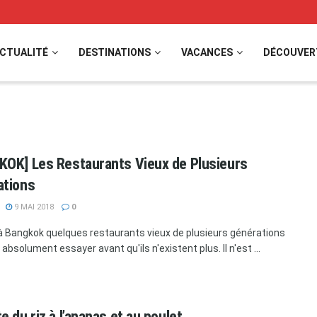
CTUALITÉ
DESTINATIONS
VACANCES
DÉCOUVER
OK] Les Restaurants Vieux de Plusieurs
ations
9 MAI 2018
0
e à Bangkok quelques restaurants vieux de plusieurs générations
t absolument essayer avant qu'ils n'existent plus. Il n'est ...
e du riz à l’ananas et au poulet