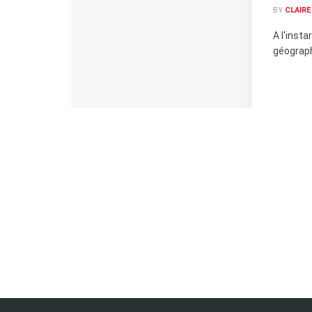
BY
CLAIR
A l'inst
géographi