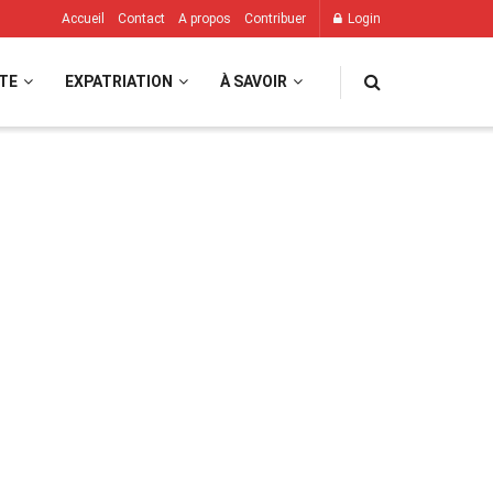
Accueil
Contact
A propos
Contribuer
Login
TE
EXPATRIATION
À SAVOIR