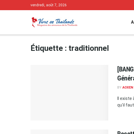
vendredi, août 7, 2026
A
Étiquette :
traditionnel
[BANGK
Génér
BY
AOXEN
Il exist
qu'il fau
Recett