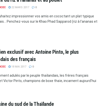
NCEC
22 MARS 2017
0
haitez impressionner vos amis en cococtant un plat typique
ais... Penchez-vous sur le Khao Phad Sapparod (riz à l'ananas et
ien exclusif avec Antoine Pinto, le plus
ndais des français
NCEC
18 MAI 2017
0
ement adulés par le peuple thaïlandais, les frères français
et Victor Pinto, champions de boxe thaïe, incarnent aujourd'hui
sine du sud de la Thaïlande