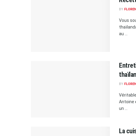
BY
FLORE
Vous sou
thaïland
au ...
Entret
thaïla
BY
FLORE
Véritabl
Antoine 
un ...
La cui