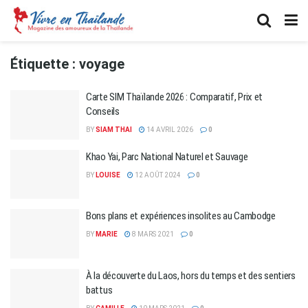
Étiquette :
voyage
Carte SIM Thaïlande 2026 : Comparatif, Prix et
Conseils
BY
SIAM THAI
14 AVRIL 2026
0
Khao Yai, Parc National Naturel et Sauvage
BY
LOUISE
12 AOÛT 2024
0
Bons plans et expériences insolites au Cambodge
BY
MARIE
8 MARS 2021
0
À la découverte du Laos, hors du temps et des sentiers
battus