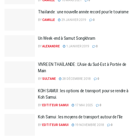
BY
CAMILLE
10 MARS 2021
0
Thaïlande : une nouvelle année record pour le tourisme
BY
CAMILLE
29 JANVIER 2019
0
Un Week-end à Samut Songkhram
BY
ALEXANDRE
1 JANVIER 2019
0
VIVRE EN THAÏLANDE : L’Asie du Sud-Est à Portée de
Main
BY
SULTANE
28 DÉCEMBRE 2018
0
KOH SAMUI : les options de transport pour se rendre à
Koh Samui.
BY
EDTITEUR SAMUI
17 MAI 2025
0
Koh Samui : les moyens de transport autour de l’île
BY
EDTITEUR SAMUI
19 NOVEMBRE 2018
0