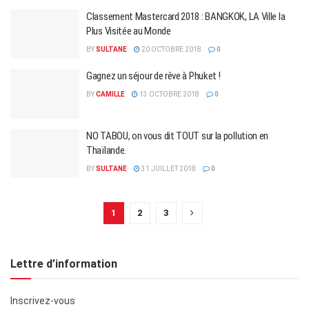
Classement Mastercard 2018 : BANGKOK, LA Ville la
Plus Visitée au Monde
BY
SULTANE
20 OCTOBRE 2018
0
Gagnez un séjour de rêve à Phuket !
BY
CAMILLE
13 OCTOBRE 2018
0
NO TABOU, on vous dit TOUT sur la pollution en
Thaïlande.
BY
SULTANE
31 JUILLET 2018
0
1
2
3
Lettre d’information
Inscrivez-vous