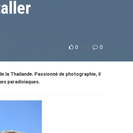
aller
0
A
0
A
 la Thailande. Passionné de photographie, il
ges paradisiaques.