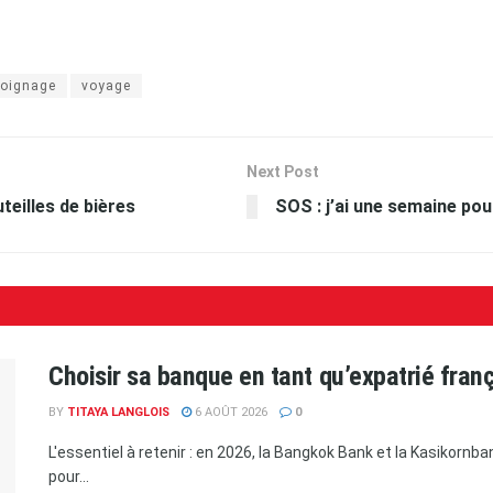
oignage
voyage
Next Post
eilles de bières
SOS : j’ai une semaine pour
Choisir sa banque en tant qu’expatrié fran
BY
TITAYA LANGLOIS
6 AOÛT 2026
0
L'essentiel à retenir : en 2026, la Bangkok Bank et la Kasikorn
pour...