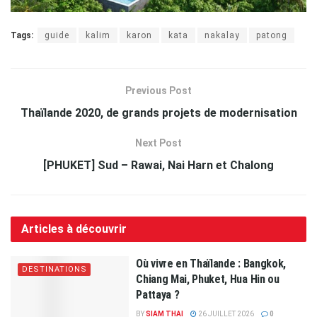
Tags:
guide
kalim
karon
kata
nakalay
patong
Previous Post
Thaïlande 2020, de grands projets de modernisation
Next Post
[PHUKET] Sud – Rawai, Nai Harn et Chalong
Articles à découvrir
Où vivre en Thaïlande : Bangkok,
DESTINATIONS
Chiang Mai, Phuket, Hua Hin ou
Pattaya ?
BY
SIAM THAI
26 JUILLET 2026
0