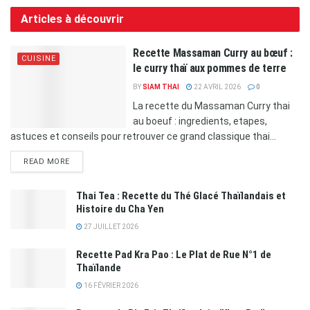
Articles à découvrir
Recette Massaman Curry au bœuf :
CUISINE
le curry thaï aux pommes de terre
BY
SIAM THAI
22 AVRIL 2026
0
La recette du Massaman Curry thai
au boeuf : ingredients, etapes,
astuces et conseils pour retrouver ce grand classique thai...
READ MORE
Thai Tea : Recette du Thé Glacé Thaïlandais et
Histoire du Cha Yen
27 JUILLET 2026
Recette Pad Kra Pao : Le Plat de Rue N°1 de
Thaïlande
16 FÉVRIER 2026