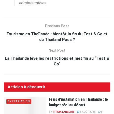
administratives.
Previous Post
Tourisme en Thaïlande : bientôt la fin du Test & Go et
du Thailand Pass ?
Next Post
La Thaïlande lève les restrictions et met fin au “Test &
Go”
Articles à découvrir
Frais d’installation en Thaïlande : le
EXPATRIATION
budget réel au départ
BY
TITAYA LANGLOIS
8 AOÛT 2026
0