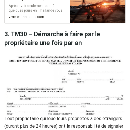
Après avoir seulement passé
quelques jours en Thaïlande vous
ne comptez pas retourner tout de
vivre-en-thailande.com
suite dans votre pays d’origine ?
Sachez qu’il est possible de
demander une extension de visa
3. TM30 – Démarche à faire par le
auprès du service thaïlandais de
l’immigration.En effet, une
propriétaire une fois par an
prolongation de séjour d’une durée
de 30 jours est possible si :Vous
êtes entré en Thaïlande…
Tout propriétaire qui loue leurs propriétés à des étrangers
(durant plus de 24 heures) ont la responsabilité de signaler