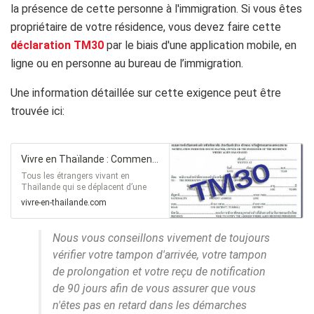
la présence de cette personne à l'immigration. Si vous êtes
propriétaire de votre résidence, vous devez faire cette
déclaration TM30
par le biais d'une application mobile, en
ligne ou en personne au bureau de l’immigration.
Une information détaillée sur cette exigence peut être
trouvée ici:
Vivre en Thaïlande : Comment obtenir et remplir le TM30 ?
Tous les étrangers vivant en
Thaïlande qui se déplacent d’une
province à une autre dont la durée
vivre-en-thailande.com
excède les 24 heures sont tenus de
se présenter à l’immigration. Cette
disposition est prévue par l’article
Nous vous conseillons vivement de toujours
37 de Code de l’immigration de
vérifier votre tampon d'arrivée, votre tampon
Thaïlande. Les propriétaires de la
maison dans laquelle ces étrangers
de prolongation et votre reçu de notification
résident, quant à eux, ont…
de 90 jours afin de vous assurer que vous
n'êtes pas en retard dans les démarches