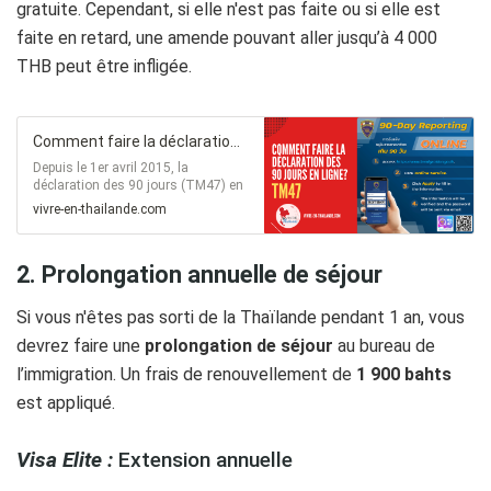
gratuite. Cependant, si elle n'est pas faite ou si elle est
faite en retard, une amende pouvant aller jusqu’à 4 000
THB peut être infligée.
Comment faire la déclaration des 90 jours (TM47) en ligne ?
Depuis le 1er avril 2015, la
déclaration des 90 jours (TM47) en
ligne est désormais possible.
vivre-en-thailande.com
Découvrez comment faire
facilement cette déclaration.
2. Prolongation annuelle de séjour
Si vous n'êtes pas sorti de la Thaïlande pendant 1 an, vous
devrez faire une
prolongation de séjour
au bureau de
l’immigration. Un frais de renouvellement de
1 900 bahts
est appliqué.
Visa Elite :
Extension annuelle