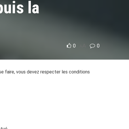
uis la
0
A
0
A
 se faire, vous devez respecter les conditions
ctué.