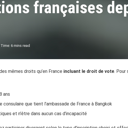
tions françaises dep
 Time: 6 mins read
z des mêmes droits qu’en France
incluant le droit de vote
. Pour
8 ans
rale consulaire que tient l’ambassade de France à Bangkok
litiques et n’être dans aucun cas d’incapacité
z participer divergent selon le type d’inscription choisi et effe