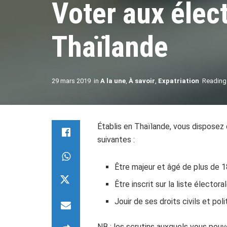
Voter aux élec
Thaïlande
29 mars 2019
in
A la une
,
À savoir
,
Expatriation
Reading
Établis en Thaïlande, vous dispose
suivantes :
Être majeur et âgé de plus de 1
Être inscrit sur la liste électo
Jouir de ses droits civils et po
NB : les scrutins auxquels vous pouve