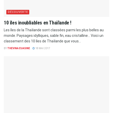
DÉCOUVERTE
10 îles inoubliables en Thaïlande !
Les îles de la Thaïlande sont classées parmi les plus belles au
monde. Paysages idylliques, sable fin, eau cristalline… Voici un
classement des 10 îles de Thaïlande que vous...
BY
THEVINA EUASINE
18 MAI 2017