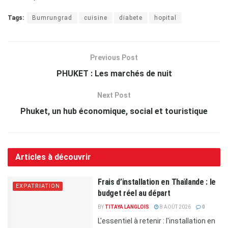
Tags:
Bumrungrad
cuisine
diabete
hopital
Previous Post
PHUKET : Les marchés de nuit
Next Post
Phuket, un hub économique, social et touristique
Articles à découvrir
Frais d’installation en Thaïlande : le
EXPATRIATION
budget réel au départ
BY
TITAYA LANGLOIS
8 AOÛT 2026
0
L'essentiel à retenir : l'installation en