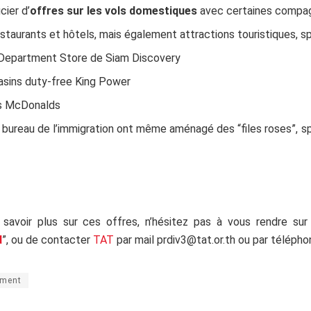
cier d’
offres sur les vols domestiques
avec certaines compag
staurants et hôtels, mais également attractions touristiques, 
Department Store de Siam Discovery
asins duty-free King Power
es McDonalds
e bureau de l’immigration ont même aménagé des “files roses”
savoir plus sur ces offres, n’hésitez pas à vous rendre sur l
d
”, ou de contacter
TAT
par mail
prdiv3@tat.or.th
ou par téléph
ement