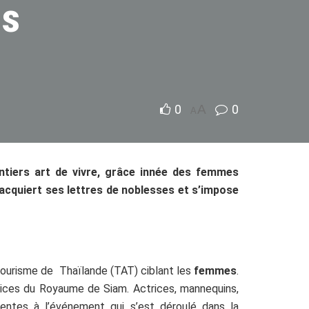
is
0
A
0
A
tiers art de vivre, grâce innée des femmes
 acquiert ses lettres de noblesses et s’impose
Tourisme de Thaïlande (TAT) ciblant les
femmes
.
rices du Royaume de Siam. Actrices, mannequins,
ntes à l’événement qui s’est déroulé dans la