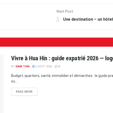
Next Post
Une destination – un hôtel
Vivre à Hua Hin : guide expatrié 2026 — l
BY
SIAM THAI
5 AOÛT 2026
0
Budget, quartiers, santé, immobilier et démarches : le guide p
ou...
READ MORE