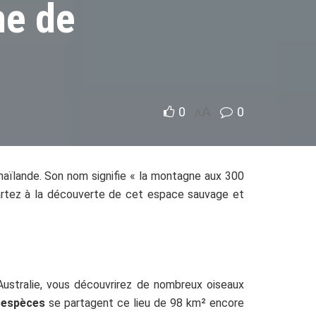
me de
0
A
0
A
haïlande. Son nom signifie « la montagne aux 300
Partez à la découverte de cet espace sauvage et
l’Australie, vous découvrirez de nombreux oiseaux
 espèces
se partagent ce lieu de 98 km² encore